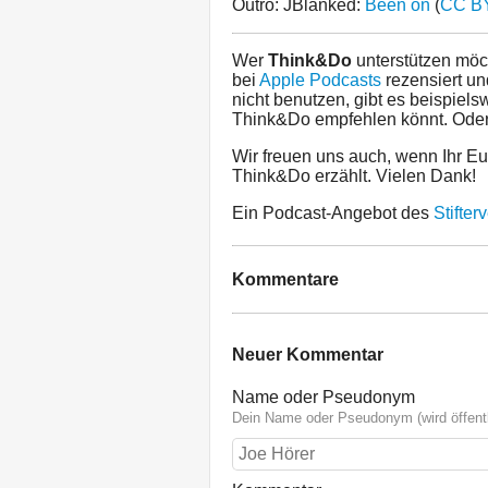
Outro: JBlanked:
Been on
(
CC BY
Wer
Think&Do
unterstützen möc
bei
Apple Podcasts
rezensiert und
nicht benutzen, gibt es beispiel
Think&Do empfehlen könnt. Oder I
Wir freuen uns auch, wenn Ihr E
Think&Do erzählt. Vielen Dank!
Ein Podcast-Angebot des
Stifte
Kommentare
Neuer Kommentar
Name oder Pseudonym
Dein Name oder Pseudonym (wird öffentl