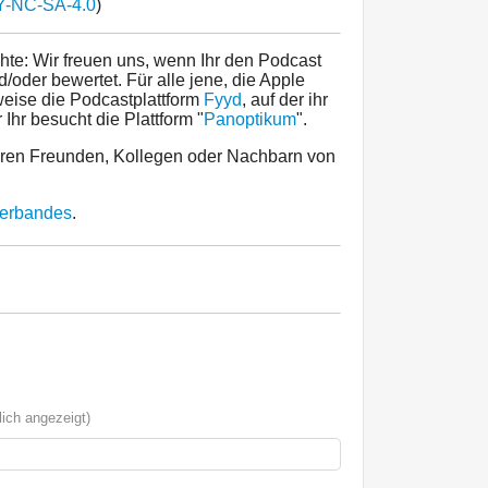
-NC-SA-4.0
)
hte: Wir freuen uns, wenn Ihr den Podcast
/oder bewertet. Für alle jene, die Apple
sweise die Podcastplattform
Fyyd
, auf der ihr
hr besucht die Plattform "
Panoptikum
".
uren Freunden, Kollegen oder Nachbarn von
rverbandes
.
ich angezeigt)